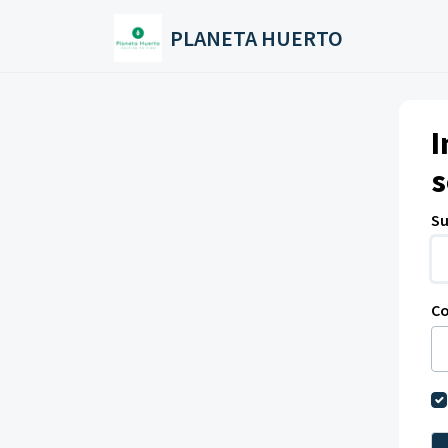
Saltar al contenido principal
PLANETA HUERTO
I
s
Su
C