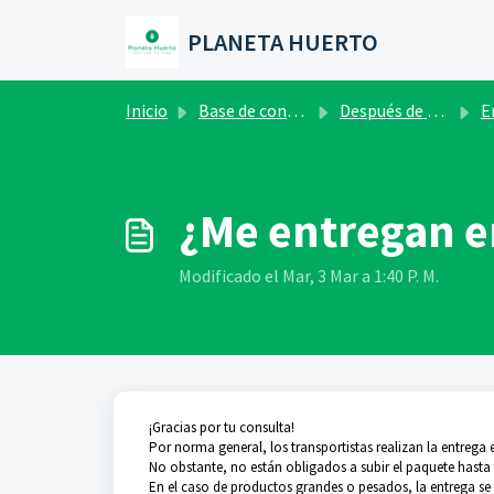
Saltar al contenido principal
PLANETA HUERTO
Inicio
Base de conocimientos
Después de hacer tu pedido
Enví
¿Me entregan en
Modificado el Mar, 3 Mar a 1:40 P. M.
¡Gracias por tu consulta!
Por norma general, los transportistas realizan la entrega 
No obstante, no están obligados a subir el paquete hasta el
En el caso de productos grandes o pesados, la entrega se 