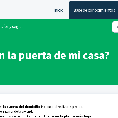
Inicio
Base de conocimientos
os y seguimiento de pedido
 la puerta de mi casa?
en la
puerta del domicilio
indicado al realizar el pedido.
 interior de la vivienda.
efectuará en el
portal del edificio o en la planta más baja
.